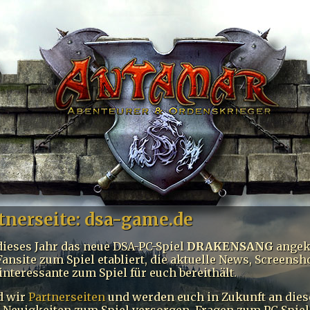
tnerseite: dsa-game.de
ieses Jahr das neue DSA-PC-Spiel
DRAKENSANG
angekü
Fansite zum Spiel etabliert, die aktuelle News, Screensh
interessante zum Spiel für euch bereithält.
nd wir
Partnerseiten
und werden euch in Zukunft an diese
 Neuigkeiten zum Spiel versorgen. Fragen zum PC-Spiel