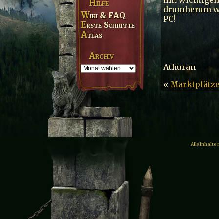
Hilfe
drumherum wer
Wiki & FAQ
PC!
Erste Schritte
Atlas
Archiv
Athuran
«
Marktplätze
Alle Inhalte