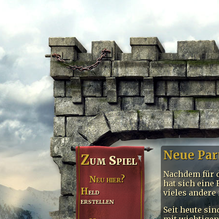
Neue Par
Z
um Spiel
Nachdem für d
Neu hier?
hat sich eine 
Held
vieles andere 
erstellen
Seit heute si
mit wichtigen