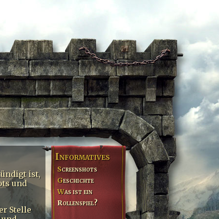
Informatives
Screenshots
ndigt ist,
Geschichte
ots und
Was ist ein
Rollenspiel?
r Stelle
 und