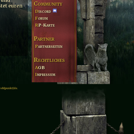
Community
tet euren
Discord
Forum
RP-Karte
Partner
Partnerseiten
Rechtliches
AGB
Impressum
web[punkt]de.