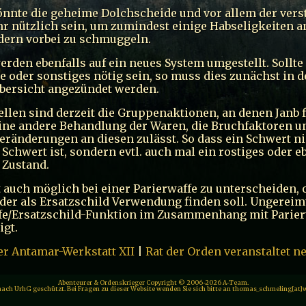
nnte die geheime Dolchscheide und vor allem der vers
hr nützlich sein, um zumindest einige Habseligkeiten a
dern vorbei zu schmuggeln.
rden ebenfalls auf ein neues System umgestellt. Sollte 
e oder sonstiges nötig sein, so muss dies zunächst in d
bersicht angezündet werden.
ellen sind derzeit die Gruppenaktionen, an denen Janb f
ine andere Behandlung der Waren, die Bruchfaktoren un
Veränderungen an diesen zulässt. So dass ein Schwert 
Schwert ist, sondern evtl. auch mal ein rostiges oder e
 Zustand.
etzt auch möglich bei einer Parierwaffe zu unterscheiden, 
oder als Ersatzschild Verwendung finden soll. Ungereim
ffe/Ersatzschild-Funktion im Zusammenhang mit Parie
igt.
er Antamar-Werkstatt XII
|
Rat der Orden veranstaltet n
Abenteurer & Ordenskrieger Copyright © 2006-2026 A-Team.
 nach UrhG geschützt. Bei Fragen zu dieser Website wenden Sie sich bitte an thomas_schmeling[at]