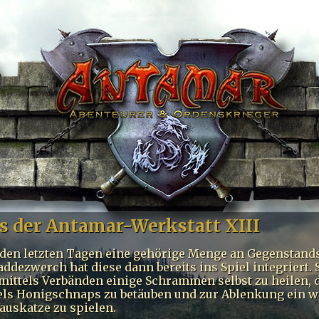
s der Antamar-Werkstatt XIII
 den letzten Tagen eine gehörige Menge an Gegenstand
addezwerch hat diese dann bereits ins Spiel integriert. S
mittels Verbänden einige Schrammen selbst zu heilen, 
ls Honigschnaps zu betäuben und zur Ablenkung ein w
auskatze zu spielen.