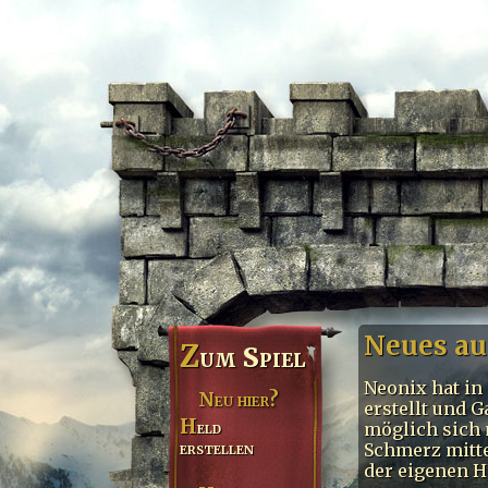
Neues au
Z
um Spiel
Neonix hat in
Neu hier?
erstellt und G
Held
möglich sich 
erstellen
Schmerz mitte
der eigenen H