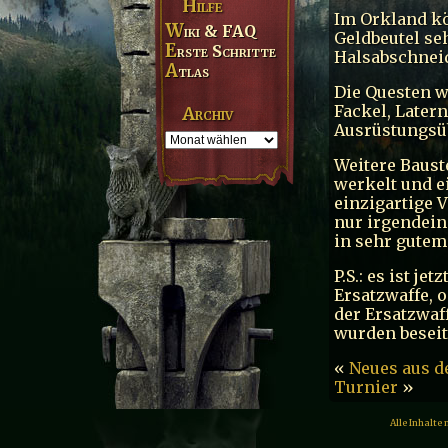
Hilfe
Im Orkland kö
Wiki & FAQ
Geldbeutel se
Erste Schritte
Halsabschnei
Atlas
Die Questen we
Fackel, Latern
Archiv
Ausrüstungsü
Weitere Baust
werkelt und e
einzigartige 
nur irgendein 
in sehr gutem
P.S.: es ist j
Ersatzwaffe, 
der Ersatzwa
wurden beseit
«
Neues aus d
Turnier
»
Alle Inhalte