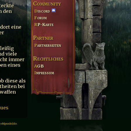
Community
teckte
n den
Discord
Forum
RP-Karte
dort eine
er
Partner
Partnerseiten
leißig
d viele
Rechtliches
nicht immer
ben eines
AGB
Impressum
ob diese als
theiten bei
rwaffen
eues
web[punkt]de.