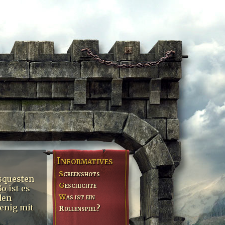
Informatives
Screenshots
squesten
Geschichte
o ist es
Was ist ein
den
enig mit
Rollenspiel?