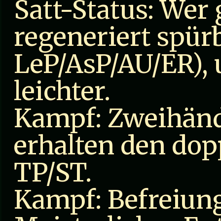
Satt-Status: Wer 
regeneriert spür
LeP/AsP/AU/ER),
leichter.
Kampf: Zweihänd
erhalten den dop
TP/ST.
Kampf: Befreiun