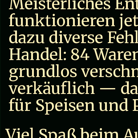
Meisterliches E
funktionieren jet
dazu diverse Fe
Handel: 84 Waren
grundlos versch
verkäuflich — d
für Speisen und 
Viel Spaß beim 