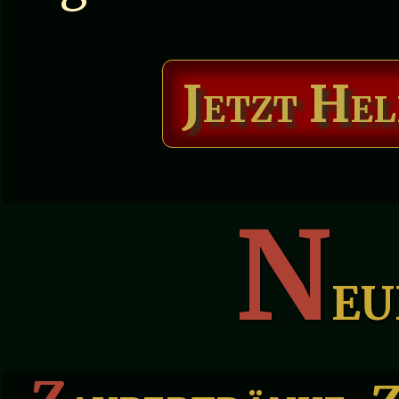
Jetzt Hel
N
eu