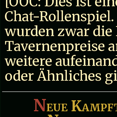
[OOC: Dies ist e
Chat-Rollenspiel.
wurden zwar die
Tavernenpreise a
weitere aufeinan
oder Ähnliches gib
N
eue Kampft