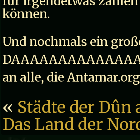
für irgendetwas zahlen
können.
Und nochmals ein groß
DAAAAAAAAAAAAAA
an alle, die Antamar.or
«
Städte der Dûn 
Das Land der No