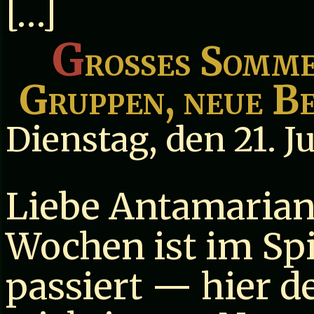
[…]
G
roßes Somme
Gruppen, neue B
Dienstag, den 21. J
Liebe Antamariane
Wochen ist im Sp
passiert — hier d