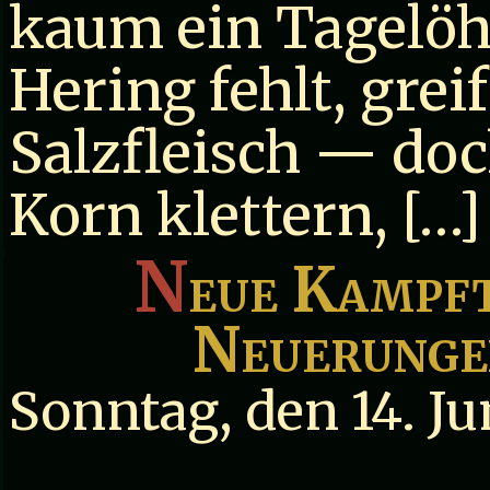
kaum ein Tagelöhn
Hering fehlt, gre
Salzfleisch — do
Korn klettern, […]
N
eue Kampft
Neuerunge
Sonntag, den 14. Ju