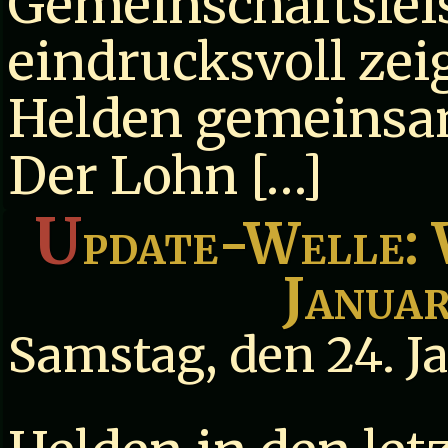
Gemeinschaftsleis
eindrucksvoll zei
Helden gemeinsa
Der Lohn […]
U
pdate-Welle: W
Januar
Samstag, den 24. J