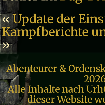
«
Update der Eins
Kampfberichte un
»
Abenteurer & Ordensk
2026
Alle Inhalte nach Urh
dieser Website we