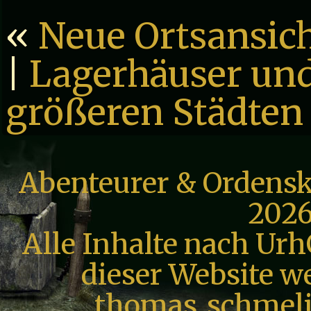
«
Neue Ortsansic
|
Lagerhäuser und
größeren Städten
Abenteurer & Ordensk
2026
Alle Inhalte nach Urh
dieser Website we
thomas_schmeli