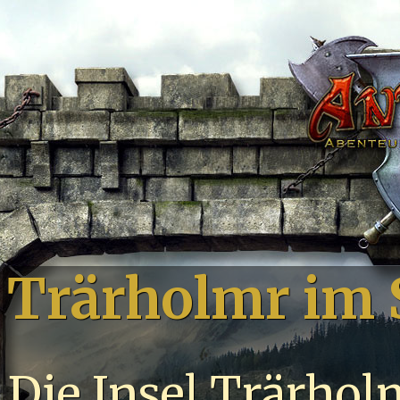
Trärholmr im 
Die Insel Trärhol