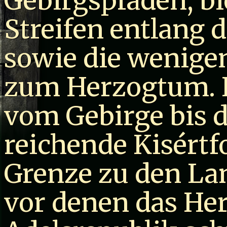
Gebirgspfaden, b
Streifen entlang d
sowie die wenige
zum Herzogtum. I
vom Gebirge bis d
reichende Kisértf
Grenze zu den La
vor denen das He