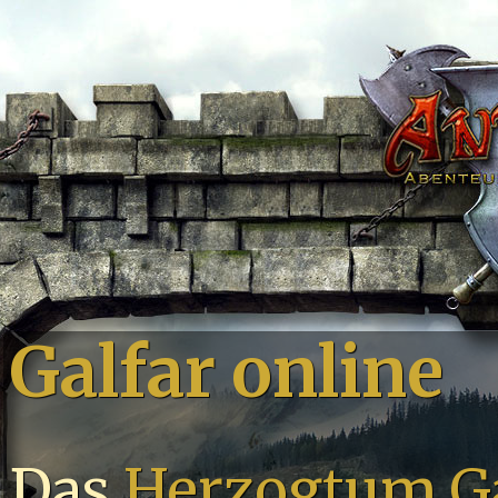
Galfar online
Das
Herzogtum Ga