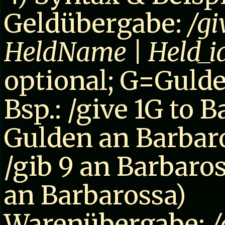
Geldübergabe:
/gi
HeldName | Held_i
optional; G=Gulde
Bsp.: /give 1G to B
Gulden an Barbar
/gib 9 an Barbaro
an Barbarossa)
Warenübergabe:
/