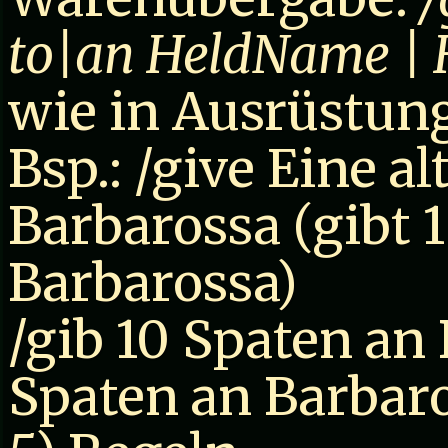
to|an HeldName | 
wie in Ausrüstun
Bsp.: /give Eine a
Barbarossa (gibt 
Barbarossa)
/gib 10 Spaten an 
Spaten an Barbar