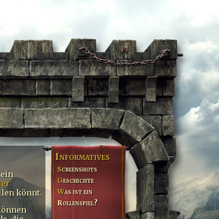
Informatives
Screenshots
 ein
Geschichte
uer
Was ist ein
llen könnt.
Rollenspiel?
 können
e, die