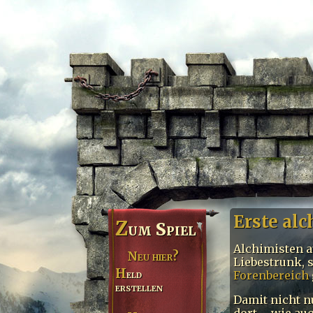
Erste alc
Z
um Spiel
Alchimisten au
Neu hier?
Liebestrunk, 
Held
Forenbereich
erstellen
Damit nicht n
dort – wie au