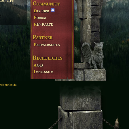
Community
Discord
r
Forum
RP-Karte
Partner
Partnerseiten
Rechtliches
AGB
Impressum
web[punkt]de.