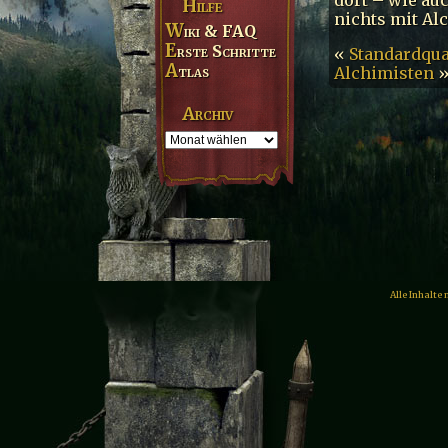
Hilfe
nichts mit Al
Wiki & FAQ
Erste Schritte
«
Standardqua
Atlas
Alchimisten
Archiv
Alle Inhalte