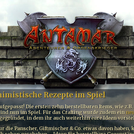
himistische Rezepte im Spiel
fgepasst! Die ersten zehn herstellbaren Items, wie z.B.
sind nun im Spiel. Für das Crafting wurde zudem ein
ne
gegründet, in dem ihr auch weiterhin eure Ideen vorste
ur die Panscher, Giftmischer & Co. etwas davon haben,
ch schon geschehen – Ideen für herstellbare Gegenständ