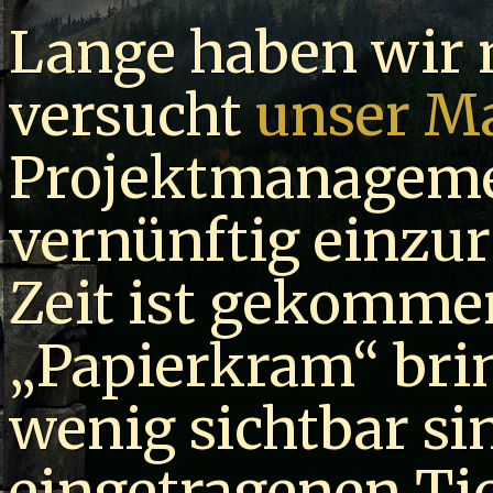
Lange haben wir 
versucht
unser M
Projektmanageme
vernünftig einzur
Zeit ist gekommen
„Papierkram“ brin
wenig sichtbar si
eingetragenen Ti