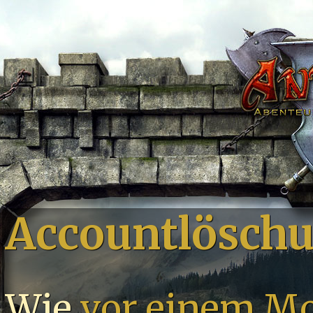
Accountlöschu
Wie
vor einem M