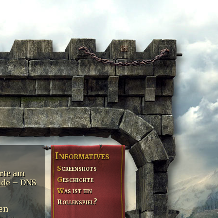
Informatives
Screenshots
arte am
Geschichte
nde – DNS
Was ist ein
Rollenspiel?
men