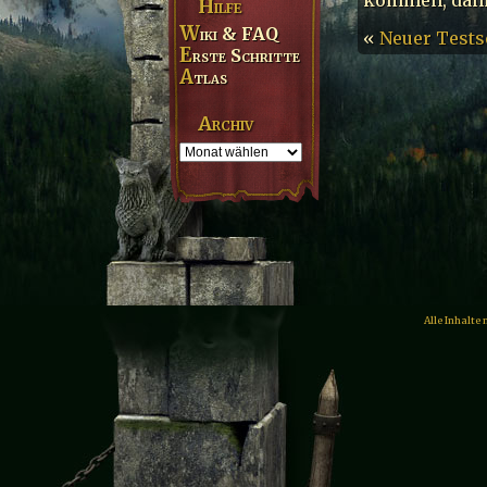
Hilfe
Wiki & FAQ
«
Neuer Tests
Erste Schritte
Atlas
Archiv
Alle Inhalte