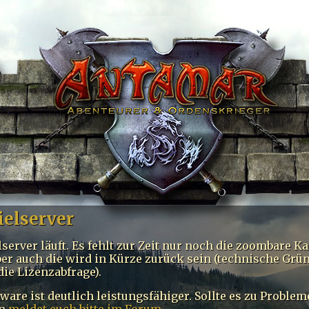
ielserver
server läuft. Es fehlt zur Zeit nur noch die zoombare K
er auch die wird in Kürze zurück sein (technische Grü
die Lizenzabfrage).
ware ist deutlich leistungsfähiger. Sollte es zu Proble
nn
meldet euch bitte im Forum.