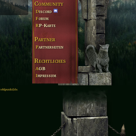
Community
Discord
Forum
RP-Karte
Partner
Partnerseiten
Rechtliches
AGB
Impressum
web[punkt]de.