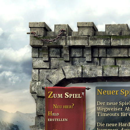
Neuer Sp
Z
um Spiel
Der neue Spiel
Neu hier?
Wegweiser. Ab
Held
Timeouts für 
erstellen
Die neue Hard
kommen, da