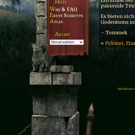
Hilfe
passende Text
Wiki & FAQ
Erste Schritte
Es bieten sic
Atlas
Godentums un
– Tommek
Archiv
«
Pykmei, Eta
Alle Inhalte