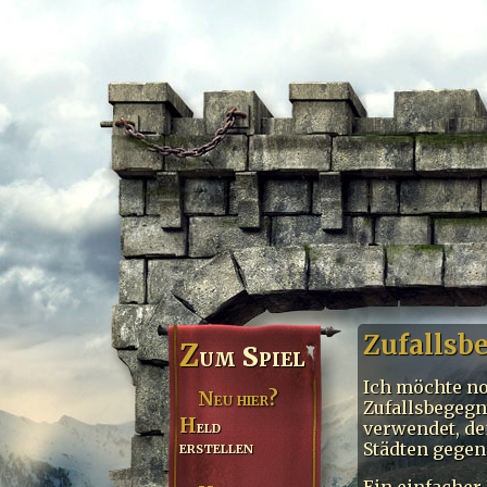
Zufalls
Z
um Spiel
Ich möchte no
Neu hier?
Zufallsbegegn
Held
verwendet, de
erstellen
Städten gegen
Ein einfacher 