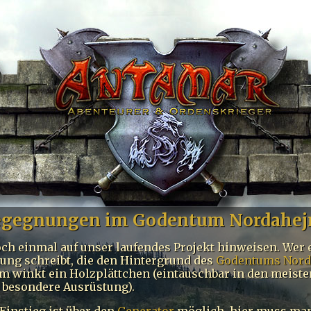
begegnungen im Godentum Nordahe
ch einmal auf unser laufendes Projekt hinweisen. Wer 
ung schreibt, die den Hintergrund des
Godentums Nor
m winkt ein Holzplättchen (eintauschbar in den meist
 besondere Ausrüstung).
Einstieg ist über den
Generator
möglich, hier muss man