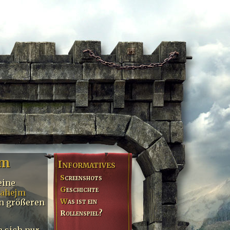
jm
Informatives
Screenshots
eine
Geschichte
dahejm
Was ist ein
en größeren
Rollenspiel?
 sich nur