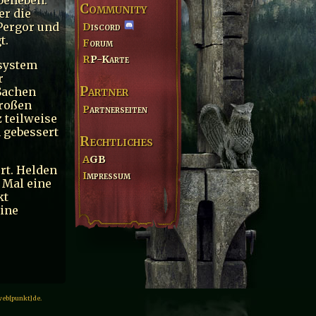
Community
er die
Pergor und
Discord
t.
Forum
RP-Karte
nsystem
r
Partner
 Sachen
großen
Partnerseiten
 teilweise
h gebessert
Rechtliches
AGB
rt. Helden
Impressum
 Mal eine
kt
eine
web[punkt]de.