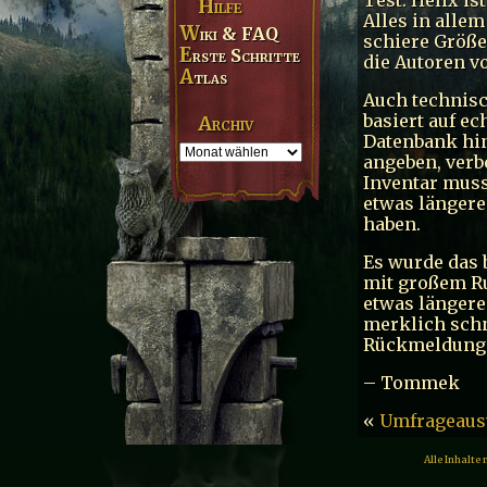
Hilfe
Alles in alle
Wiki & FAQ
schiere Größe
Erste Schritte
die Autoren v
Atlas
Auch technisc
basiert auf ec
Archiv
Datenbank hint
angeben, verb
Inventar muss
etwas längere
haben.
Es wurde das 
mit großem Ru
etwas längere
merklich schne
Rückmeldung 
– Tommek
«
Umfrageaus
Alle Inhalte