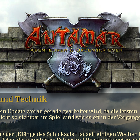
und Technik
ein Update woran gerade gearbeitet wird, da die letzten
cht so sichtbar im Spiel sind wie es oft in der Vergang
ng der „Klänge des Schicksals“ ist seit einigen Wochen
st dabei, die gemeldeten Fehler und Unstimmigkeiten zu