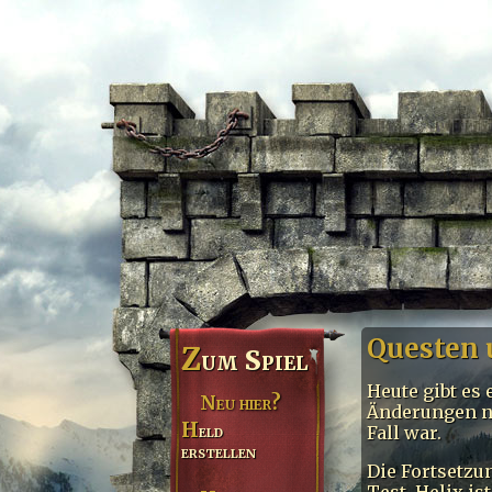
Questen 
Z
um Spiel
Heute gibt es 
Neu hier?
Änderungen ni
Held
Fall war.
erstellen
Die Fortsetzu
Test. Helix i