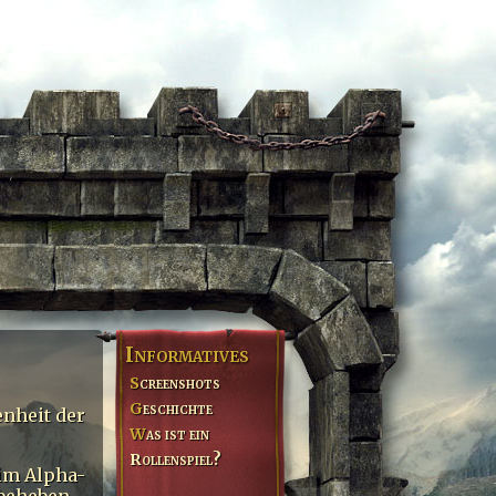
Informatives
Screenshots
Geschichte
enheit der
Was ist ein
Rollenspiel?
 im Alpha-
 beheben.