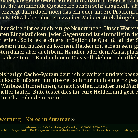
m ist die kommende Questreihe schon sehr ausgefeilt, ab
 erzeugt dann doch noch das ein oder andere Problem. 
on KOBRA haben dort ein zweites Meisterstück hingeleg
her Seite gibt es auch einige Neuerungen. Unser Ware
hten Einzelstücken, jeder Gegenstand ist einmalig in de
erlegt. So ist es auch erst möglich die Qualität all der
essern und nutzen zu können. Helden mit einem sehr 
ten daher aber auch beim Händler oder dem Marktplatz
 Ladezeiten in Kauf nehmen. Dies soll sich nun deutlic
bisherige Cache-System deutlich erweitert und verbesse
cksack müssen nun theoretisch nur noch ein einziges
 Wartezeit hinnehmen, danach sollen Händler und Mar
ller laufen. Bitte testet dies für eure Helden und gebt 
im Chat oder dem Forum.
wertung
|
Neues in Antamar
»
Abenteurer & Ordenskrieger Copyright © 2006-2026 A-Team.
 nach UrhG geschützt. Bei Fragen zu dieser Website wenden Sie sich bitte an thomas_schmeling[at]