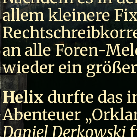
allem kleinere Fi
Rechtschreibkorr
an alle Foren-Meld
wieder ein größer
Helix
durfte das i
Abenteuer „Orkla
Daniel Derkowski
f