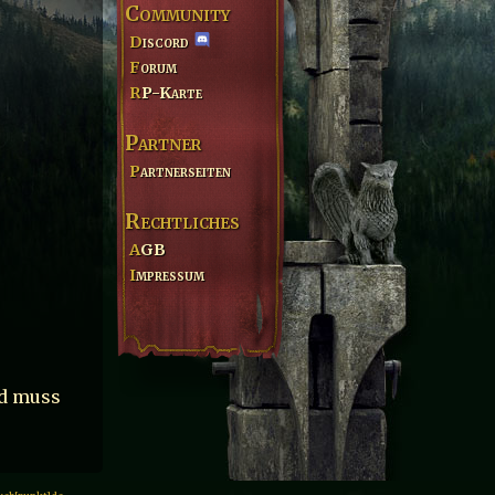
Community
Discord
Forum
RP-Karte
Partner
Partnerseiten
Rechtliches
AGB
Impressum
ld muss