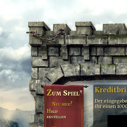
Kreditbr
Z
um Spiel
Der eingegebe
Neu hier?
ihr einen 100G
Held
erstellen