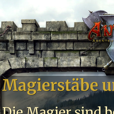
Magierstäbe u
Die Magier sind b