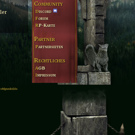
Community
Discord
ler
Forum
RP-Karte
Partner
Partnerseiten
Rechtliches
AGB
Impressum
web[punkt]de.