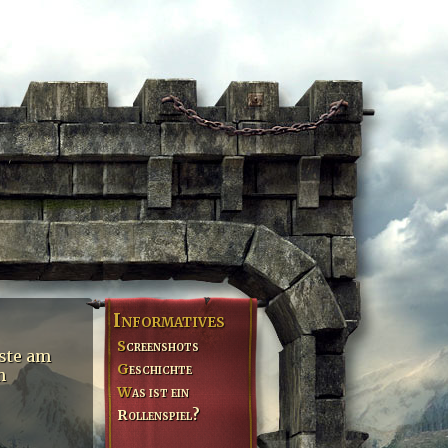
Informatives
Screenshots
iste am
Geschichte
n
Was ist ein
Rollenspiel?