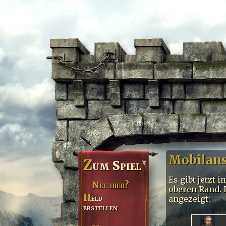
Mobilans
Z
um Spiel
Es gibt jetzt
Neu hier?
oberen Rand. 
Held
angezeigt:
erstellen