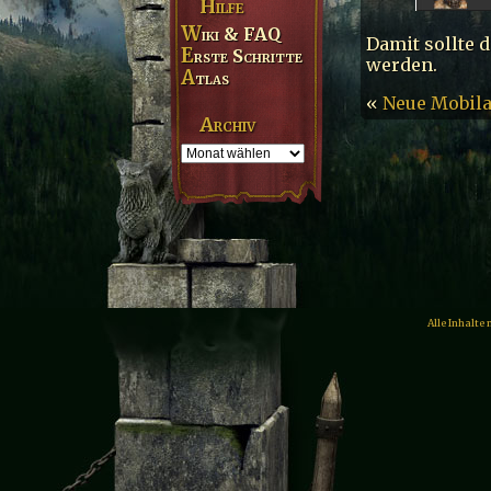
Hilfe
Wiki & FAQ
Damit sollte 
Erste Schritte
werden.
Atlas
«
Neue Mobila
Archiv
Alle Inhalte