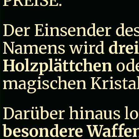
PREISE:
Der Einsender de
Namens wird
dre
Holzplättchen
ode
magischen Kristal
Darüber hinaus l
besondere Waffe