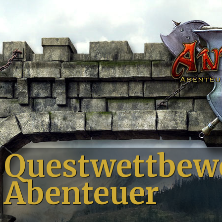
Questwettbew
Abenteuer