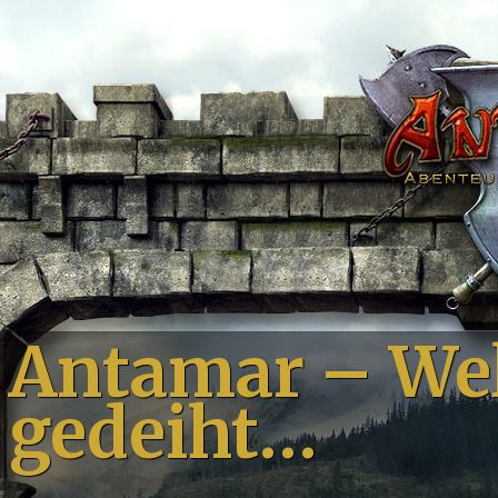
Antamar – Wel
gedeiht…