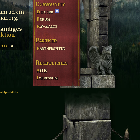
Community
rum an ein
Discord
mar.org.
Forum
RP-Karte
tändiges
ktion
Partner
Tore
»
Partnerseiten
Rechtliches
AGB
Impressum
web[punkt]de.