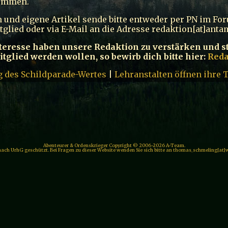
ommen.
 und eigene Artikel sende bitte entweder per PN im Fo
glied oder via E-Mail an die Adresse redaktion[at]anta
Interesse haben unsere Redaktion zu verstärken und s
glied werden wollen, so bewirb dich bitte hier:
Reda
 des Schildparade-Wertes
|
Lehranstalten öffnen ihre 
Abenteurer & Ordenskrieger Copyright © 2006-2026 A-Team.
 nach UrhG geschützt. Bei Fragen zu dieser Website wenden Sie sich bitte an thomas_schmeling[at]