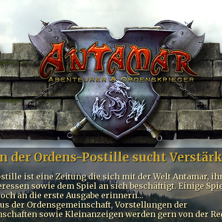
n der Ordens-Postille sucht Verstär
tille ist eine Zeitung die sich mit der Welt Antamar, i
eressen sowie dem Spiel an sich beschäftigt. Einige Spi
och an die erste Ausgabe erinnern…
us der Ordensgemeinschaft, Vorstellungen der
schaften sowie Kleinanzeigen werden gern von der Re