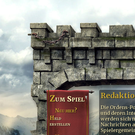
Redaktio
Z
um Spiel
Die Ordens-Pos
Neu hier?
und deren Int
Held
werden sich n
erstellen
Nachrichten a
Spielergemein