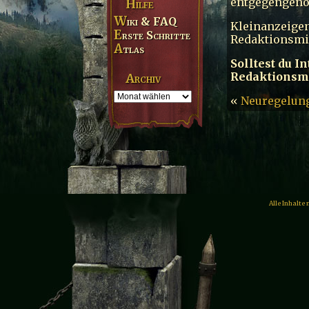
entgegengen
Hilfe
Wiki & FAQ
Kleinanzeigen
Erste Schritte
Redaktionsmit
Atlas
Solltest du 
Redaktionsmit
Archiv
«
Neuregelung
Alle Inhalte