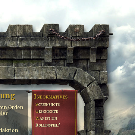
kung
Informatives
Screenshots
hren Orden
Geschichte
eler
Was ist ein
Rollenspiel?
daktion