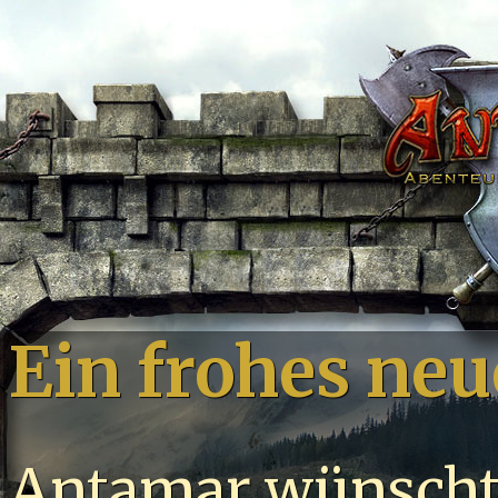
Ein frohes neu
Antamar wünscht a