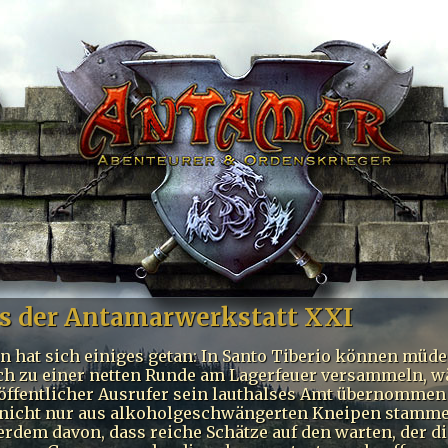
s der Antamarwerkstatt XXI
n hat sich einiges getan: In Santo Tiberio können müde
ch zu einer netten Runde am Lagerfeuer versammeln, w
 öffentlicher Ausrufer sein lauthalses Amt übernommen 
e nicht nur aus alkoholgeschwängerten Kneipen stamm
rdem davon, dass reiche Schätze auf den warten, der d