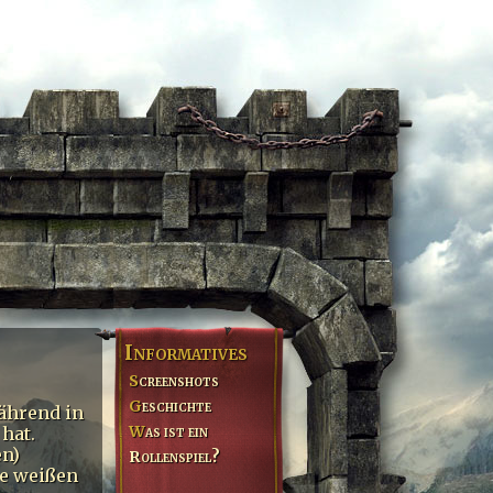
Informatives
Screenshots
Geschichte
ährend in
Was ist ein
hat.
en)
Rollenspiel?
ie weißen