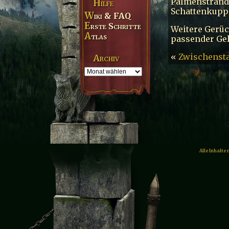
Palmenstränd
Hilfe
Schattenkuppe
Wiki & FAQ
Erste Schritte
Weitere Gerü
Atlas
passender Gel
«
Zwischenst
Archiv
Alle Inhalte