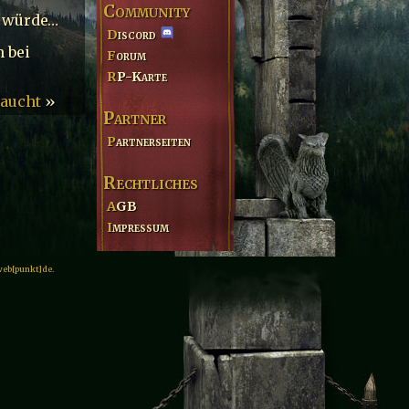
Community
n würde…
Discord
 bei
Forum
RP-Karte
taucht
»
Partner
Partnerseiten
Rechtliches
AGB
Impressum
web[punkt]de.