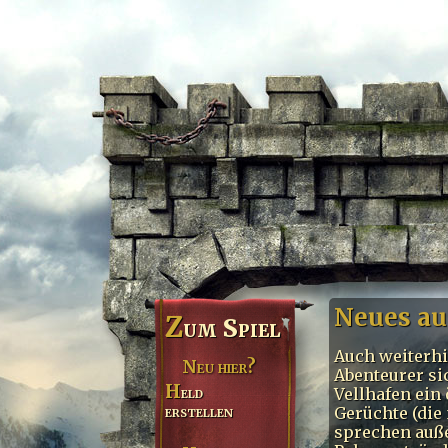
Neues au
Z
um Spiel
Auch weiterhi
Neu hier?
Abenteurer si
Held
Vellhafen ein
erstellen
Gerüchte (di
sprechen auße