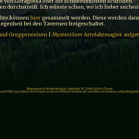
e von Goragossa oder die schneeumtosten schroffen
n durchstreift. Ich wüsste schon, wo ich lieber suche
chte können
hier
gesammelt werden. Diese werden dann
egenheit bei den Tavernen freigeschaltet.
and Gruppenreisen
|
Mysteriöser Artefaktmagier aufge
Abenteurer & Ordenskrieger Copyright © 2006-2026 A-Team.
 nach UrhG geschützt. Bei Fragen zu dieser Website wenden Sie sich bitte an thomas_schmeling[at]