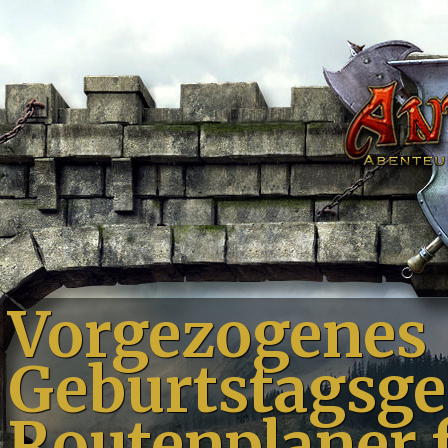
Vorgezogenes
Geburtstagsg
Routenplaner f