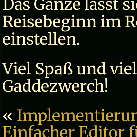
Das Ganze lässt s
Reisebeginn im R
einstellen.
Viel Spaß und vie
Gaddezwerch!
«
Implementieru
Einfacher Editor f