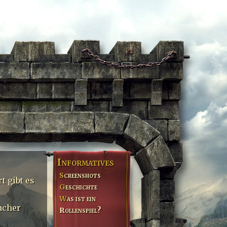
Informatives
Screenshots
t gibt es
Geschichte
Was ist ein
acher
Rollenspiel?