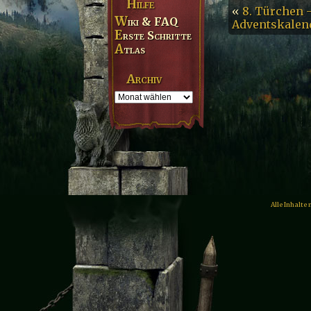
Hilfe
«
8. Türchen 
Wiki & FAQ
Adventskalen
Erste Schritte
Atlas
Archiv
Alle Inhalte