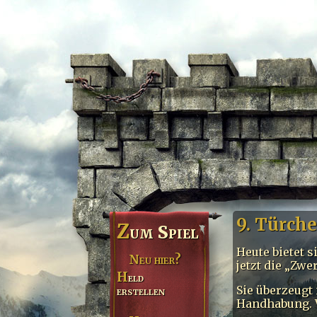
9. Türch
Z
um Spiel
Heute bietet s
Neu hier?
jetzt die „Zw
Held
Sie überzeugt
erstellen
Handhabung. V