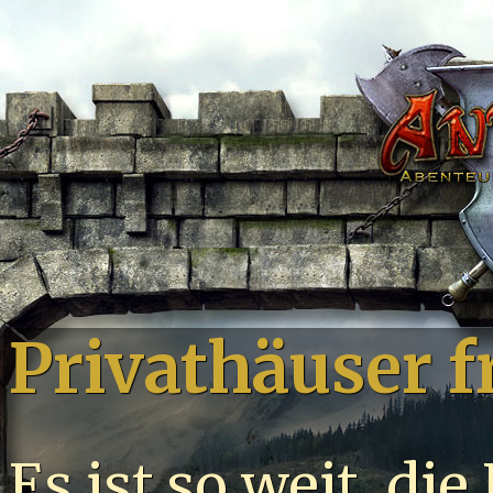
Privathäuser f
Es ist so weit, di