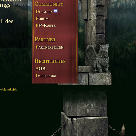
Community
lings
Discord
Forum
il des
RP-Karte
m
Partner
Partnerseiten
Rechtliches
AGB
Impressum
web[punkt]de.