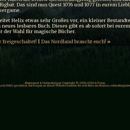
fügbar. Das sind nun Quest 1076 und 1077 in eurem Lieb
sergame.
itet Helix etwas sehr Großes vor, ein kleiner Bestandte
 neues lesbares Buch. Dieses gibt es ab sofort bei eure
r der Wahl für magische Bücher.
 freigeschaltet!
|
Das Nordland braucht euch!
»
Abenteurer & Ordenskrieger Copyright © 2006-2026 A-Team.
 nach UrhG geschützt. Bei Fragen zu dieser Website wenden Sie sich bitte an thomas_schmeling[at]