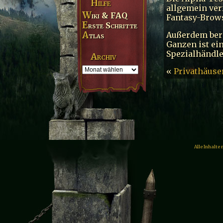
Hilfe
allgemein ver
Wiki & FAQ
Fantasy-Brow
Erste Schritte
Außerdem bere
Atlas
Ganzen ist ein
Spezialhändle
Archiv
«
Privathäuser
Alle Inhalte