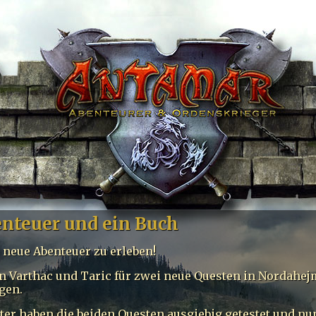
nteuer und ein Buch
r neue Abenteuer zu erleben!
n Varthac und Taric für zwei neue Questen in Nordahej
gen.
ter haben die beiden Questen ausgiebig getestet und nun