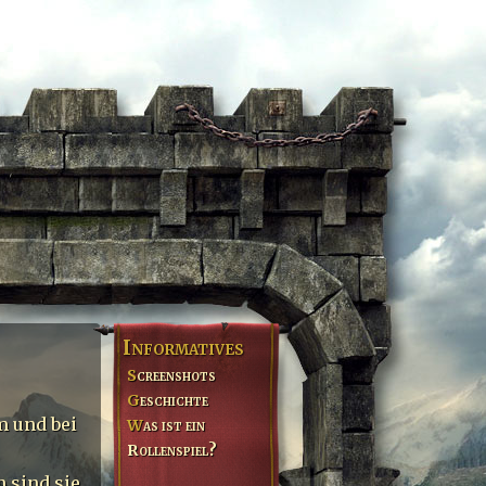
Informatives
Screenshots
Geschichte
m und bei
Was ist ein
Rollenspiel?
 sind sie