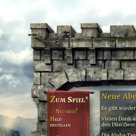
Neue Abe
Z
um Spiel
Es gibt wiede
Neu hier?
Vielen Dank a
Held
den Dûn-Zwer
erstellen
Die Alpha-Tes