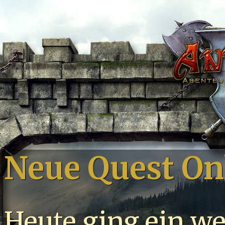
Neue Quest On
Heute ging ein we