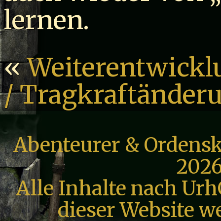
lernen.
«
Weiterentwickl
/ Tragkraftänder
Abenteurer & Ordensk
2026
Alle Inhalte nach Urh
dieser Website we