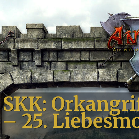
SKK: Orkangrif
– 25. Liebesm